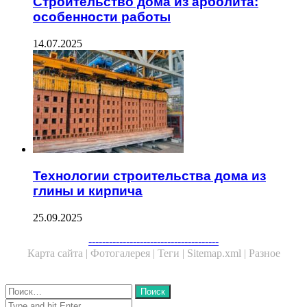
Строительство дома из арболита:
особенности работы
14.07.2025
Технологии строительства дома из
глины и кирпича
25.09.2025
Facebook
Twitter
WhatsApp
Telegram
--------------------------------------
Карта сайта |
Фотогалерея |
Теги |
Sitemap.xml |
Разное
Close
Найти:
Close