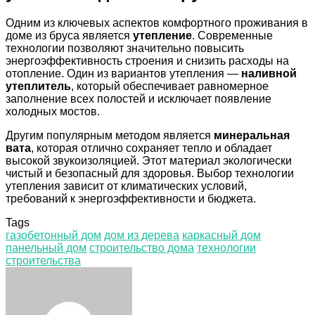
Одним из ключевых аспектов комфортного проживания в
доме из бруса является
утепление
. Современные
технологии позволяют значительно повысить
энергоэффективность строения и снизить расходы на
отопление. Один из вариантов утепления —
наливной
утеплитель
, который обеспечивает равномерное
заполнение всех полостей и исключает появление
холодных мостов.
Другим популярным методом является
минеральная
вата
, которая отлично сохраняет тепло и обладает
высокой звукоизоляцией. Этот материал экологически
чистый и безопасный для здоровья. Выбор технологии
утепления зависит от климатических условий,
требований к энергоэффективности и бюджета.
Tags
газобетонный дом
дом из дерева
каркасный дом
панельный дом
строительство дома
технологии
строительства
Facebook
Twitter
LinkedIn
Tumblr
Pinterest
Reddit
VKontakte
Odnoklassniki
Skype
WhatsApp
Telegram
Viber
Share
Print
via
Email